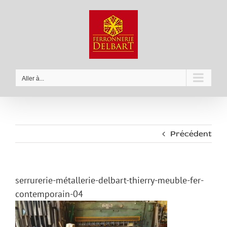
Passer
au
contenu
Aller à...
Précédent
serrurerie-métallerie-delbart-thierry-meuble-fer-
contemporain-04