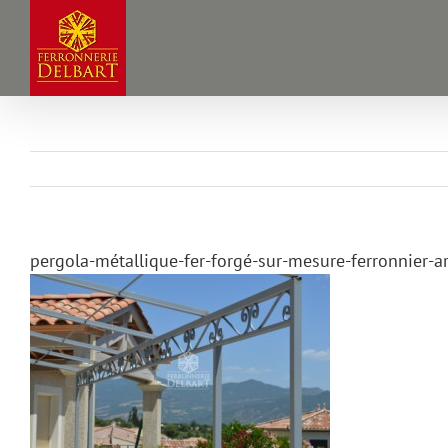
Passer
au
contenu
pergola-métallique-fer-forgé-sur-mesure-ferronnier-ar