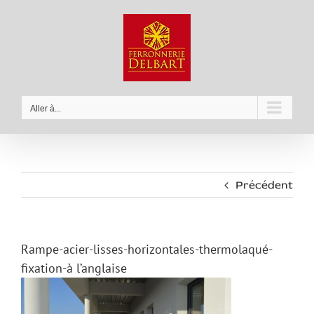
Passer
au
contenu
Aller à...
Précédent
Rampe-acier-lisses-horizontales-thermolaqué-
fixation-à l’anglaise